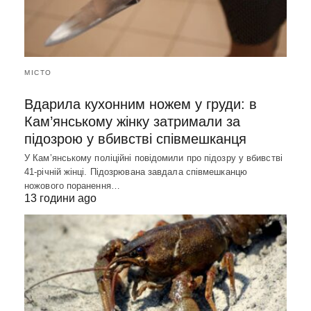
МІСТО
Вдарила кухонним ножем у груди: в
Кам’янському жінку затримали за
підозрою у вбивстві співмешканця
У Кам’янському поліційні повідомили про підозру у вбивстві
41-річній жінці. Підозрювана завдала співмешканцю
ножового поранення…
13 години ago