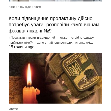
ОХОРОНА ЗДОРОВ'Я
Коли підвищення пролактину дійсно
потребує уваги, розповіли кам’янчанам
фахівці лікарні №9
«Пролактин трохи підвищений — отже, потрібно одразу
приймати ліки?» - одне з найпоширеніших питань, які…
15 години ago
МІСТО