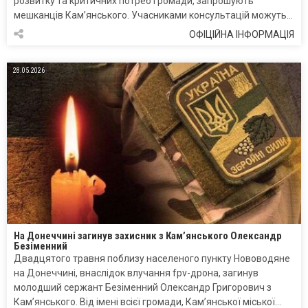
розвитку та критичних потреб громади, запрошують
мешканців Кам’янського. Учасниками консультацій можуть…
ОФІЦІЙНА ІНФОРМАЦІЯ
28.05.2026
На Донеччині загинув захисник з Кам’янського Олександр
Безіменний
Двадцятого травня поблизу населеного пункту Нововодяне
на Донеччині, внаслідок влучання fpv-дрона, загинув
молодший сержант Безіменний Олександр Григорович з
Кам’янського. Від імені всієї громади, Кам’янської міської…