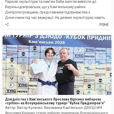
Паркові скульптури та кам’яні баби змогли вивести до
Верхньодніпровська, що у Кам’янському районі
Дніпропетровщини, представники підприємства з
Донеччини під час евакуації. На деяких скульптурах навіть…
РІЗНЕ
28.05.2026
Дзюдоїстка з Кам’янського Ярослава Кірієнко виборола
«срібло» на Всеукраїнському турнірі “Кубок Придніпров’я”
Автор: Віктор Куленко. Вихованка Кам’янської ДЮСШ №4
Ярослава Кірієнко стала срібною призеркою Всеукраїнського