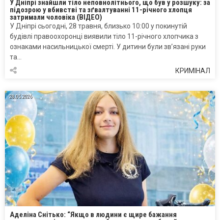
У Дніпрі знайшли тіло неповнолітнього, що був у розшуку: за
підозрою у вбивстві та зґвалтуванні 11-річного хлопця
затримали чоловіка (ВІДЕО)
У Дніпрі сьогодні, 28 травня, близько 10:00 у покинутій
будівлі правоохоронці виявили тіло 11-річного хлопчика з
ознаками насильницької смерті. У дитини були зв’язані руки
та…
КРИМІНАЛ
28.05.2026
Аделіна Снітько: “Якщо в людини є щире бажання