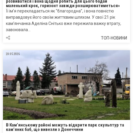
розвиватися і вона щодня робить для цього бодай
маленький крок, горизонт завжди розширюватиметься»
Її ім’я перекладається як “благородна”, і вона повністю
виправдовує його своїм життєвим шляхом. У свої 21 рік
кам’янчанка Аделіна Снітько вже пережила важку втрату,
завоювала…
ТОП-НОВИНИ
28.05.2026
В Кам’янському районі можуть відкрити парк скульптур та
кам’яних баб, що вивезли з Донеччини