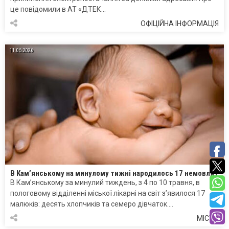
це повідомили в АТ «ДТЕК…
ОФІЦІЙНА ІНФОРМАЦІЯ
11.05.2026
В Кам’янському на минулому тижні народилось 17 немовлят
В Кам’янському за минулий тиждень, з 4 по 10 травня, в
пологовому відділенні міської лікарні на світ з’явилося 17
малюків: десять хлопчиків та семеро дівчаток….
МІСТО