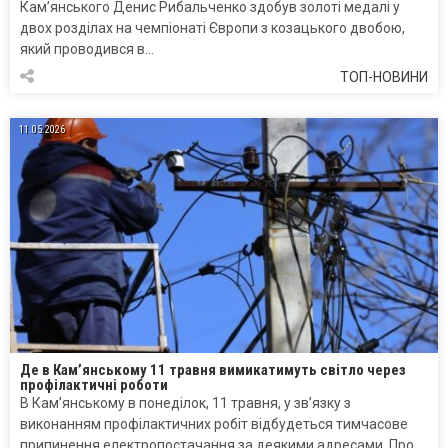
Кам’янського Денис Рибальченко здобув золоті медалі у
двох розділах на чемпіонаті Європи з козацького двобою,
який проводився в…
ТОП-НОВИНИ
11.05.2026
Де в Кам’янському 11 травня вимикатимуть світло через
профілактичні роботи
В Кам’янському в понеділок, 11 травня, у зв’язку з
виконанням профілактичних робіт відбудеться тимчасове
припинення електропостачання за деякими адресами. Про