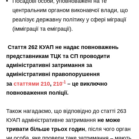
Посадові особи, уповноважені на те
центральним органом виконавчої влади, що
реалізує державну політику у сфері міграції
(імміграції та еміграції).
Стаття 262 КУАП не надає повноважень
представникам ТЦК та СП проводити
адміністративні затримання за
адміністративні правопорушення
-1
за
статтями 210
,
210
– це виключно
повноваження поліції.
Також нагадаємо, що відповідно до статті 263
КУАП адміністративне затримання
не може
тривати більше трьох годин
, після чого орган
чи особа, яке провели таке затримання – мають