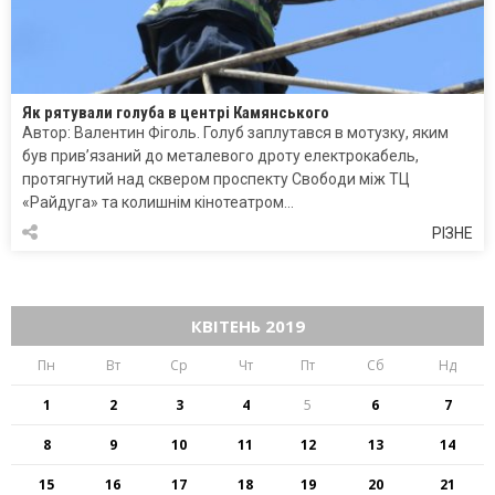
Як рятували голуба в центрі Камянського
Автор: Валентин Фіголь. Голуб заплутався в мотузку, яким
був прив’язаний до металевого дроту електрокабель,
протягнутий над сквером проспекту Свободи між ТЦ
«Райдуга» та колишнім кінотеатром…
РІЗНЕ
КВІТЕНЬ 2019
Пн
Вт
Ср
Чт
Пт
Сб
Нд
1
2
3
4
5
6
7
8
9
10
11
12
13
14
15
16
17
18
19
20
21