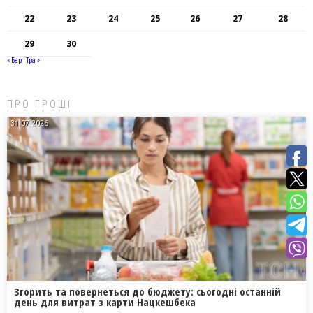
22
23
24
25
26
27
28
29
30
« Бер
Тра »
ПРО ГРОШІ
31.07.2026
Згорить та повернеться до бюджету: сьогодні останній
день для витрат з карти Нацкешбека