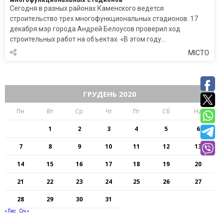
Сегодня в разных районах Каменского ведется
строительство трех многофункциональных стадионов. 17
декабря мэр города Андрей Белоусов проверил ход
строительных работ на объектах. «В этом году…
МІСТО
ГРУДЕНЬ 2020
Пн
Вт
Ср
Чт
Пт
Сб
Нд
1
2
3
4
5
6
7
8
9
10
11
12
13
14
15
16
17
18
19
20
21
22
23
24
25
26
27
28
29
30
31
« Лис
Січ »