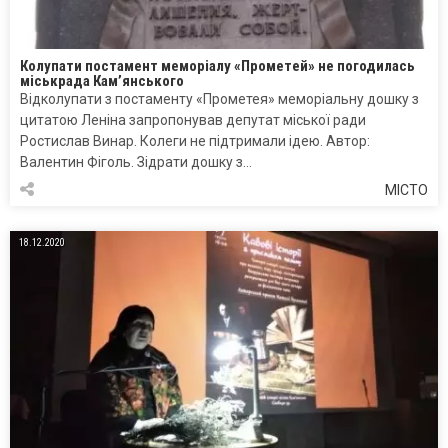
Колупати постамент меморіалу «Прометей» не погодилась
міськрада Кам’янського
Відколупати з постаменту «Прометея» меморіальну дошку з
цитатою Леніна запропонував депутат міської ради
Ростислав Винар. Колеги не підтримали ідею. Автор:
Валентин Фіголь. Зідрати дошку з…
МІСТО
18.12.2020