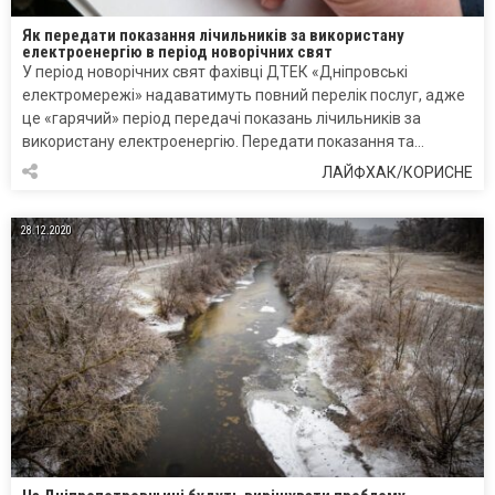
Як передати показання лічильників за використану
електроенергію в період новорічних свят
У період новорічних свят фахівці ДТЕК «Дніпровські
електромережі» надаватимуть повний перелік послуг, адже
це «гарячий» період передачі показань лічильників за
використану електроенергію. Передати показання та…
ЛАЙФХАК/КОРИСНЕ
28.12.2020