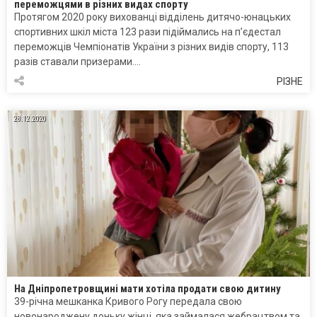
переможцями в різних видах спорту
Протягом 2020 року вихованці відділень дитячо-юнацьких
спортивних шкіл міста 123 рази підіймались на п’єдестал
переможців Чемпіонатів України з різних видів спорту, 113
разів ставали призерами….
РІЗНЕ
28.12.2020
На Дніпропетровщині мати хотіла продати свою дитину
39-річна мешканка Кривого Рогу передала свою
новонароджену доньку жінці, яка займалася жебрацтвом та