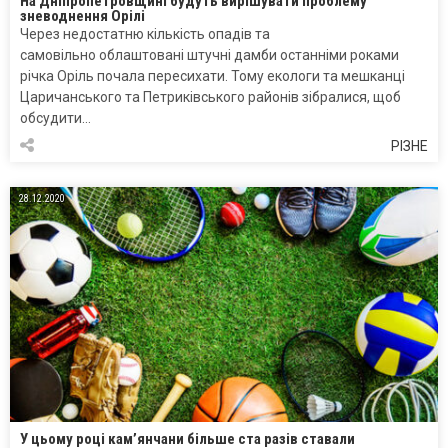
На Дніпропетровщині будуть вирішувати проблему
зневоднення Орілі
Через недостатню кількість опадів та
самовільно облаштовані штучні дамби останніми роками
річка Оріль почала пересихати. Тому екологи та мешканці
Царичанського та Петриківського районів зібралися, щоб
обсудити…
РІЗНЕ
28.12.2020
У цьому році кам’янчани більше ста разів ставали