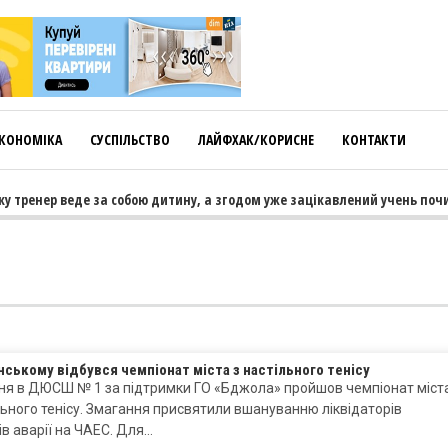
КОНОМІКА
СУСПІЛЬСТВО
ЛАЙФХАК/КОРИСНЕ
КОНТАКТИ
 тренер веде за собою дитину, а згодом уже зацікавлений учень почин
нському відбувся чемпіонат міста з настільного тенісу
дня в ДЮСШ № 1 за підтримки ГО «Бджола» пройшов чемпіонат міст
льного тенісу. Змагання присвятили вшануванню ліквідаторів
ів аварії на ЧАЕС. Для…