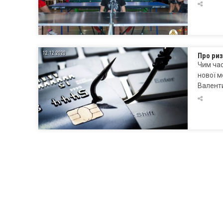
12.12.2020
Про риз
Чим час
нової м
Валенти