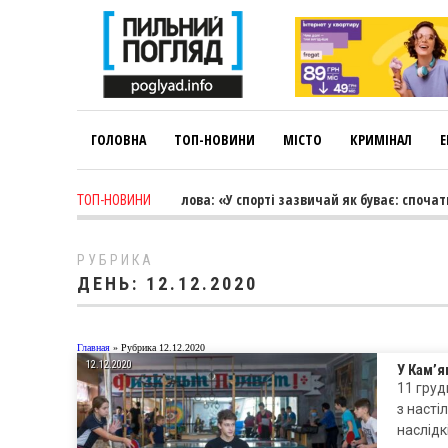
ГОЛОВНА
ТОП-НОВИНИ
МІСТО
КРИМІНАЛ
Е
1 week ago
-
Лариса Коновалова: «У спорті зазвичай як буває: спочатку
ТОП-НОВИНИ
РУБРИКА
ДЕНЬ:
12.12.2020
Главная
»
Рубрика 12.12.2020
12.12.2020
У Кам’я
11 гру
з насті
наслідк