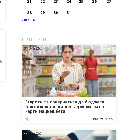
21
22
23
24
25
26
27
НЕ
28
29
30
31
« Лис
Січ »
ПРО ГРОШІ
31.07.2026
А
Згорить та повернеться до бюджету:
сьогодні останній день для витрат з
карти Нацкешбека
ЕКОНОМІКА
27.07.2026