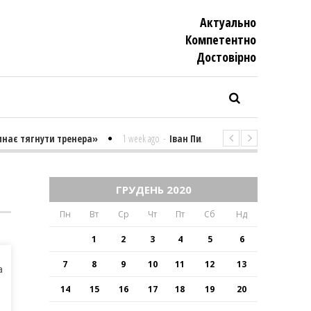
Актуально
Компетентно
Достовiрно
ає тягнути тренера»
1 week ago
-
Іван Пилипенко «Найважчими є су
ГРУДЕНЬ 2020
Пн
Вт
Ср
Чт
Пт
Сб
Нд
1
2
3
4
5
6
7
8
9
10
11
12
13
а
14
15
16
17
18
19
20