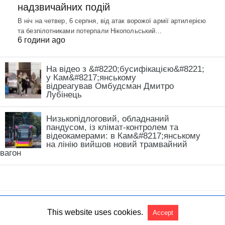
надзвичайних подій
В ніч на четвер, 6 серпня, від атак ворожої армії артилерією
та безпілотниками потерпали Нікопольський…
6 години ago
На відео з &#8220;бусифікацією&#8221;
у Кам&#8217;янському
відреагував Омбудсман Дмитро
Лубінець
Низькопідлоговий, обладнаний
пандусом, із клімат-контролем та
відеокамерами: в Кам&#8217;янському
на лінію вийшов новий трамвайний
вагон
This website uses cookies.
Accept
All Rights Reserved
View Non-AMP Version