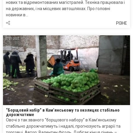
нових та відремонтованих магістралей. Техніка працювала і
на державних, і на місцевих автошляхах. Про головні
новинки в…
РІЗНЕ
27.01.2022
“Борщовий набір” в Кам’янському та околицях стабільно
дорожчатиме
Овочі з так званого “борщового набору” в Кам’янському
стабільно дорожчатимуть і надалі, прогнозують аграрії та
торговці. Автор: Валентин Фіголь. Добігає кінця січень –