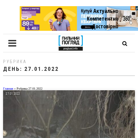
Актуально
Компетентно
Достовiрно
РУБРИКА
ДЕНЬ:
27.01.2022
Главная
»
Рубрика 27.01.2022
27.01.2022