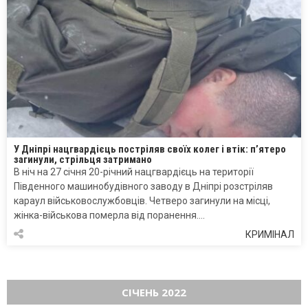
У Дніпрі нацгвардієць постріляв своїх колег і втік: п’ятеро
загинули, стрільця затримано
В ніч на 27 січня 20-річний нацгвардієць на території
Південного машинобудівного заводу в Дніпрі розстріляв
караул військовослужбовців. Четверо загинули на місці,
жінка-військова померла від поранення….
КРИМІНАЛ
СІЧЕНЬ 2022