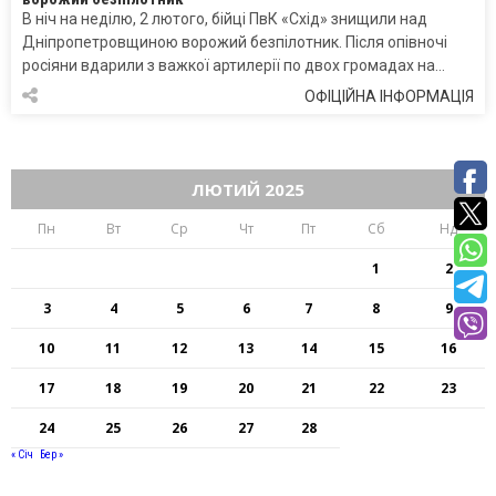
В ніч на неділю, 2 лютого, бійці ПвК «Схід» знищили над
Дніпропетровщиною ворожий безпілотник. Після опівночі
росіяни вдарили з важкої артилерії по двох громадах на…
ОФІЦІЙНА ІНФОРМАЦІЯ
ЛЮТИЙ 2025
Пн
Вт
Ср
Чт
Пт
Сб
Нд
1
2
3
4
5
6
7
8
9
10
11
12
13
14
15
16
17
18
19
20
21
22
23
24
25
26
27
28
« Січ
Бер »