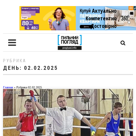
Актуально
Компетентно
Достовiрно
РУБРИКА
ДЕНЬ:
02.02.2025
Главная
»
Рубрика 02.02.2025
02.02.2025