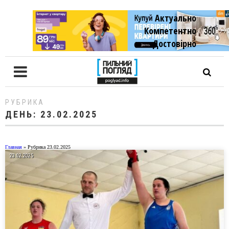
Актуально
Компетентно
Достовiрно
РУБРИКА
ДЕНЬ:
23.02.2025
Главная
»
Рубрика 23.02.2025
23.02.2025