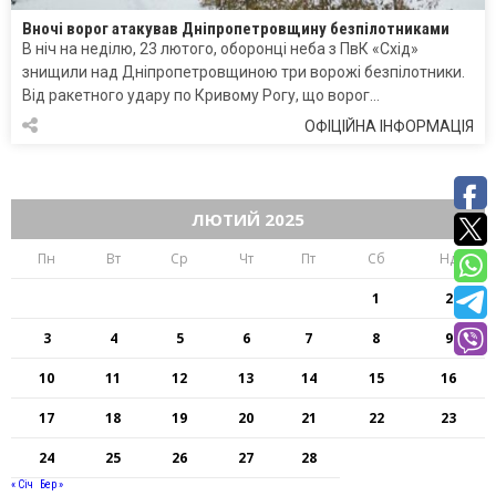
Вночі ворог атакував Дніпропетровщину безпілотниками
В ніч на неділю, 23 лютого, оборонці неба з ПвК «Схід»
знищили над Дніпропетровщиною три ворожі безпілотники.
Від ракетного удару по Кривому Рогу, що ворог…
ОФІЦІЙНА ІНФОРМАЦІЯ
ЛЮТИЙ 2025
Пн
Вт
Ср
Чт
Пт
Сб
Нд
1
2
3
4
5
6
7
8
9
10
11
12
13
14
15
16
17
18
19
20
21
22
23
24
25
26
27
28
« Січ
Бер »