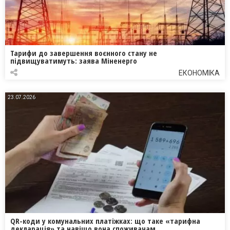
Тарифи до завершення воєнного стану не
підвищуватимуть: заява Міненерго
ЕКОНОМІКА
23.07.2026
QR-коди у комунальних платіжках: що таке «тарифна
декларація» та навіщо вона споживачам