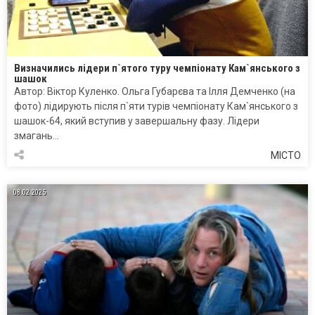
Визначились лідери п`ятого туру чемпіонату Кам`янського з
шашок
Автор: Віктор Куленко. Ольга Губарєва та Ілля Демченко (на
фото) лідирують після п`яти турів чемпіонату Кам`янського з
шашок-64, який вступив у завершальну фазу. Лідери
змагань…
МІСТО
08.02.2025