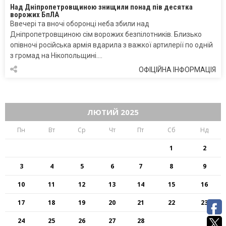
Над Дніпропетровщиною знищили понад пів десятка
ворожих БпЛА
Ввечері та вночі оборонці неба збили над
Дніпропетровщиною сім ворожих безпілотників. Близько
опівночі російська армія вдарила з важкої артилерії по одній
з громад на Нікопольщині….
ОФІЦІЙНА ІНФОРМАЦІЯ
ЛЮТИЙ 2025
Пн
Вт
Ср
Чт
Пт
Сб
Нд
1
2
3
4
5
6
7
8
9
10
11
12
13
14
15
16
17
18
19
20
21
22
23
24
25
26
27
28