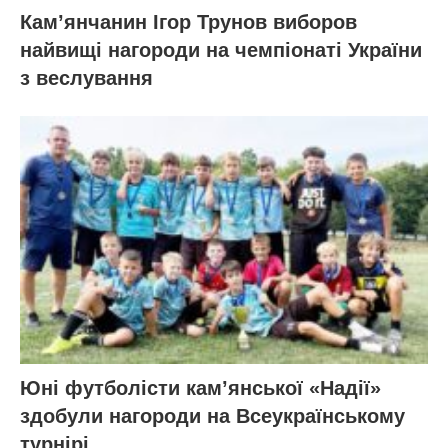
Кам’янчанин Ігор Трунов виборов
найвищі нагороди на чемпіонаті України
з веслування
Юні футболісти кам’янської «Надії»
здобули нагороди на Всеукраїнському
турнірі