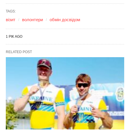
TAGS:
візит
волонтери
обмін досвідом
1 РІК AGO
RELATED POST