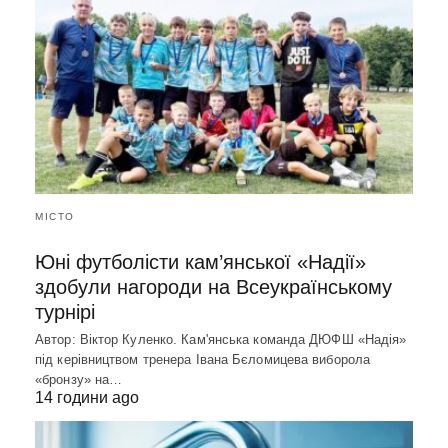
МІСТО
Юні футболісти кам’янської «Надії»
здобули нагороди на Всеукраїнському
турнірі
Автор: Віктор Куленко. Кам'янська команда ДЮФШ «Надія»
під керівництвом тренера Івана Бєломицева виборола
«бронзу» на…
14 години ago