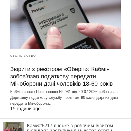
СУСПІЛЬСТВО
Звірити з реєстром «Оберіг»: Кабмін
зобовʼязав податкову передати
Міноборони дані чоловіків 18-60 років
Кабмін своєю Постановою № 981 від 29.07.2026 зобовʼязав
Державну податкову службу протягом 90 календарних днів
передати Міноборони…
15 години ago
Кам&#8217;янське з робочим візитом
відвідала заступниця міністра освіти