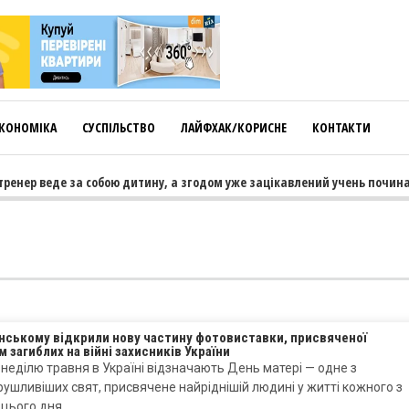
КОНОМІКА
СУСПІЛЬСТВО
ЛАЙФХАК/КОРИСНЕ
КОНТАКТИ
ренер веде за собою дитину, а згодом уже зацікавлений учень починає
янському відкрили нову частину фотовиставки, присвяченої
 загиблих на війні захисників України
 неділю травня в Україні відзначають День матері — одне з
ушливіших свят, присвячене найріднішій людині у житті кожного з
 цього дня…