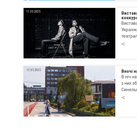
11.05.2025
Вистава
конкурс
Вистава
Українк
театрал
11.05.2025
Вночі 
В ніч н
з них з
Синель