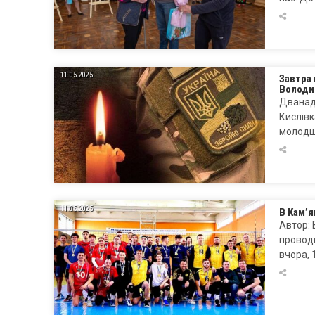
11.05.2025
Завтра 
Володи
Дванад
Кислівк
молодш
11.05.2025
В Кам’я
Автор: 
проводи
вчора, 