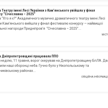
 Театру імені Лесі Українки з Кам’янського увійшла у фінал
у “Січеславна – 2025”
 “Хто я є?” Академічного музично драматичного театру імені Лесі
и Кам’янського вийшла у фінал фестивалю конкурсу — найвищої
ьної нагороди Придніпров’я “Січеславна – 2025”….
МІСТ
на Дніпропетровщині працювала ППО
а неділю, 11 травня, ворог скерував на Дніпропетровщину БпЛА. Дв
били наші оборонці неба. Гучно було у Нікопольському та
никівському районах….
ОФІЦІЙНА ІНФОРМАЦІ