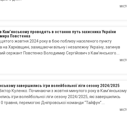
МІСТ
в Кам’янському проводять в останню путь захисника України
мира Повстенка
цятого жовтня 2024 року в бою поблизу населеного пункту
а на Харківщині, захищаючи вільну і незалежну Україну, загинув
ий сержант Повстенко Володимир Сергійович з Кам’янського….
МІСТ
нському завершились ігри волейбольної ліги сезону 2024/2025
Віктор Куленко. Починаючи з жовтня минулого року в Кам’янському
лись ігри волейбольної ліги сезону 2024/2025, які завершились
10 травня, перемогою Дніпровської команди “Тайфун”….
МІСТ