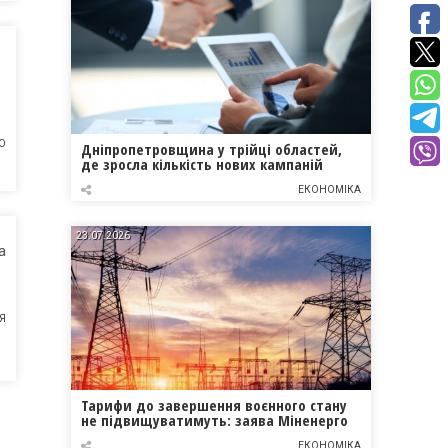
О
Дніпропетровщина у трійці областей,
де зросла кількість нових кампаній
ЕКОНОМІКА
23.07.2026
а
Я
Тарифи до завершення воєнного стану
не підвищуватимуть: заява Міненерго
ЕКОНОМІКА