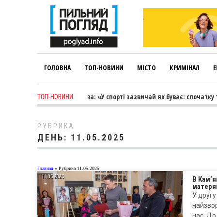
ГОЛОВНА
ТОП-НОВИНИ
МІСТО
КРИМІНАЛ
Е
 days ago
-
Лариса Коновалова: «У спорті зазвичай як буває: спочатку т
ТОП-НОВИНИ
РУБРИКА
ДЕНЬ:
11.05.2025
Главная
»
Рубрика 11.05.2025
11.05.2025
В Кам’
матерям
У другу
найзвор
нас. До