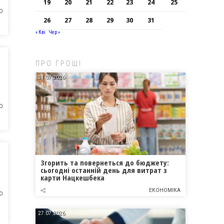
19
20
21
22
23
24
25
О
26
27
28
29
30
31
« Кві
Чер »
ПРО ГРОШІ
31.07.2026
О
Згорить та повернеться до бюджету:
сьогодні останній день для витрат з
карти Нацкешбека
ЕКОНОМІКА
О
27.07.2026