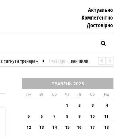
Актуально
Компетентно
Достовiрно
 тягнути тренера»
1 week ago
-
Іван Пилипенко «Найважчими є суто 
ТРАВЕНЬ 2025
Пн
Вт
Ср
Чт
Пт
Сб
Нд
1
2
3
4
5
6
7
8
9
10
11
12
13
14
15
16
17
18