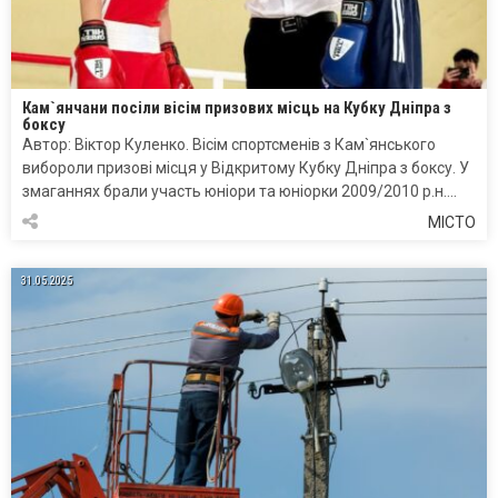
Кам`янчани посіли вісім призових місць на Кубку Дніпра з
боксу
Автор: Віктор Куленко. Вісім спортсменів з Кам`янського
вибороли призові місця у Відкритому Кубку Дніпра з боксу. У
змаганнях брали участь юніори та юніорки 2009/2010 р.н….
МІСТО
31.05.2025