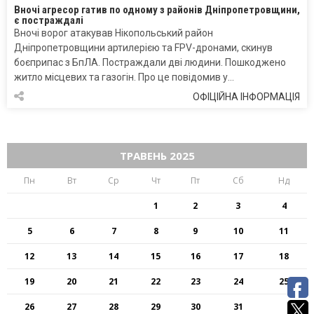
Вночі агресор гатив по одному з районів Дніпропетровщини,
є постраждалі
Вночі ворог атакував Нікопольський район
Дніпропетровщини артилерією та FPV-дронами, скинув
боєприпас з БпЛА. Постраждали дві людини. Пошкоджено
житло місцевих та газогін. Про це повідомив у…
ОФІЦІЙНА ІНФОРМАЦІЯ
ТРАВЕНЬ 2025
Пн
Вт
Ср
Чт
Пт
Сб
Нд
1
2
3
4
5
6
7
8
9
10
11
12
13
14
15
16
17
18
19
20
21
22
23
24
25
26
27
28
29
30
31