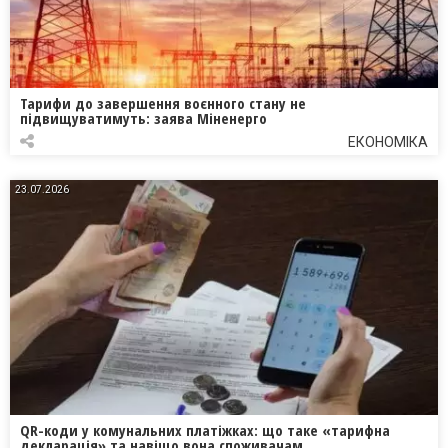
Тарифи до завершення воєнного стану не
підвищуватимуть: заява Міненерго
ЕКОНОМІКА
23.07.2026
QR-коди у комунальних платіжках: що таке «тарифна
декларація» та навіщо вона споживачам