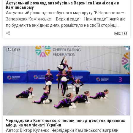
Актуальний розклад автобусів на Верхні та Нижні сади в
Кам’янському
Актуальний розклад автобусного маршруту “В.Чорновола —
Запоріжжя Кам’янське — Верхні сади — Нижні сади”, який діє
по буднях та вихідних днях, розмістило на своїй сторінці…
МІСТО
14.05.2025
Черлідерки з Кам`янського посіли понад десяток призових
місць на чемпіонаті України
Автор: Віктор Куленко. Черлідерки Кам’янського виграли