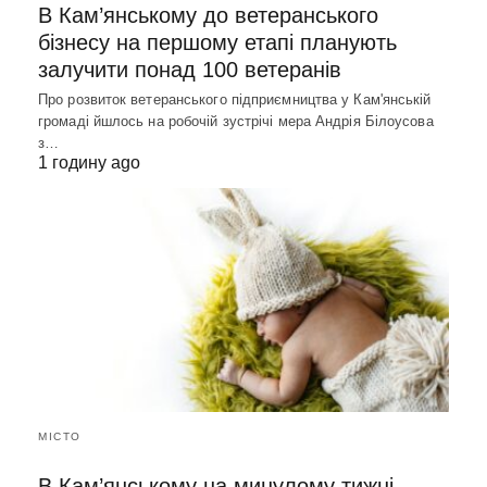
В Кам’янському до ветеранського
бізнесу на першому етапі планують
залучити понад 100 ветеранів
Про розвиток ветеранського підприємництва у Кам'янській
громаді йшлось на робочій зустрічі мера Андрія Білоусова
з…
1 годину ago
МІСТО
В Кам’янському на минулому тижні