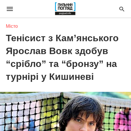
Місто
Тенісист з Кам’янського
Ярослав Вовк здобув
“срібло” та “бронзу” на
турнірі у Кишиневі