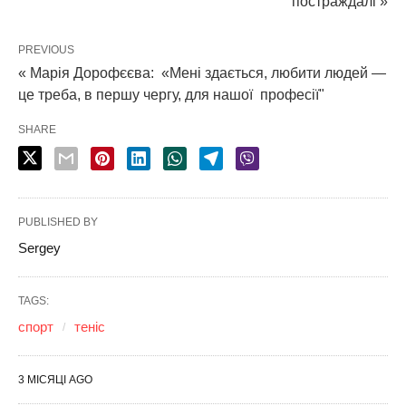
постраждалі »
PREVIOUS
« Марія Дорофєєва: «Мені здається, любити людей —
це треба, в першу чергу, для нашої професії"
SHARE
PUBLISHED BY
Sergey
TAGS:
спорт
теніс
3 МІСЯЦІ AGO