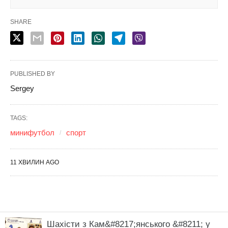
Шахісти з Кам&#8217;янського &#8211; у