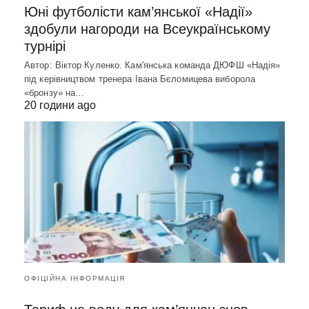
Юні футболісти кам’янської «Надії»
здобули нагороди на Всеукраїнському
турнірі
Автор: Віктор Куленко. Кам'янська команда ДЮФШ «Надія»
під керівництвом тренера Івана Бєломицева виборола
«бронзу» на…
20 години ago
ОФІЦІЙНА ІНФОРМАЦІЯ