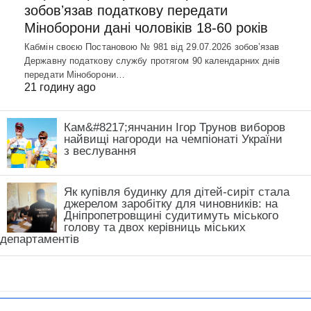
зобовʼязав податкову передати
Міноборони дані чоловіків 18-60 років
Кабмін своєю Постановою № 981 від 29.07.2026 зобовʼязав
Державну податкову службу протягом 90 календарних днів
передати Міноборони…
21 годину ago
Кам&#8217;янчанин Ігор Трунов виборов
найвищі нагороди на чемпіонаті України
з веслування
Як купівля будинку для дітей-сиріт стала
джерелом заробітку для чиновників: на
Дніпропетровщині судитимуть міського
голову та двох керівниць міських
департаментів