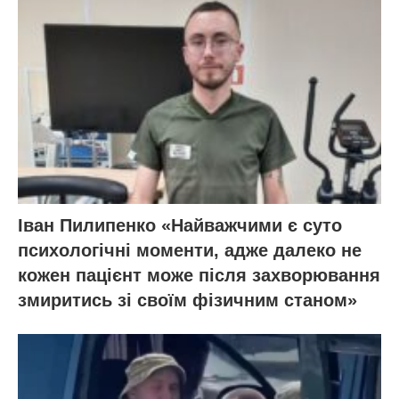
Іван Пилипенко «Найважчими є суто
психологічні моменти, адже далеко не
кожен пацієнт може після захворювання
змиритись зі своїм фізичним станом»