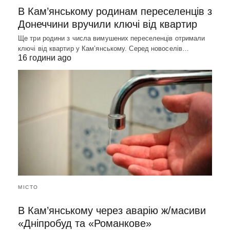
В Кам’янському родинам переселенців з
Донеччини вручили ключі від квартир
Ще три родини з числа вимушених переселенців отримали
ключі від квартир у Кам’янському. Серед новоселів…
16 години ago
МІСТО
В Кам’янському через аварію ж/масиви
«Дніпробуд та «Романкове»