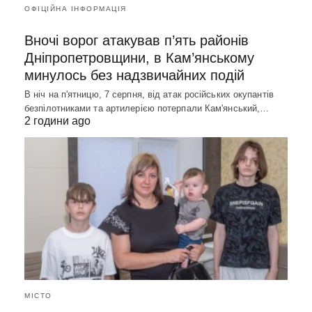
ОФІЦІЙНА ІНФОРМАЦІЯ
Вночі ворог атакував п’ять районів
Дніпропетровщини, в Кам’янському
минулось без надзвичайних подій
В ніч на п'ятницю, 7 серпня, від атак російських окупантів
безпілотниками та артилерією потерпали Кам'янський,…
2 години ago
МІСТО