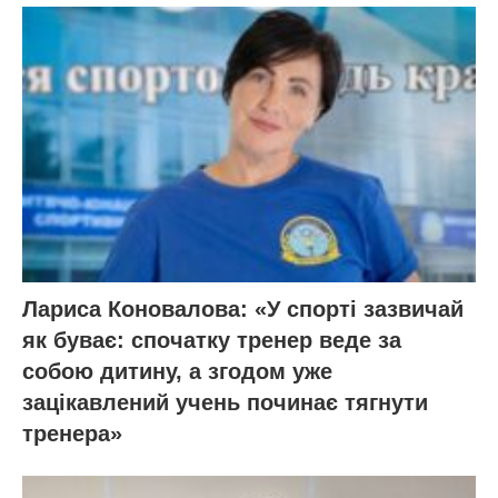
Лариса Коновалова: «У спорті зазвичай
як буває: спочатку тренер веде за
собою дитину, а згодом уже
зацікавлений учень починає тягнути
тренера»