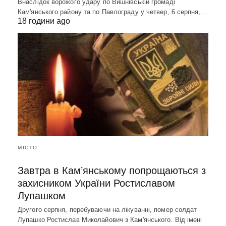
Внаслідок ворожого удару по Вишнівській громаді
Кам'янського району та по Павлограду у четвер, 6 серпня,…
18 години ago
МІСТО
Завтра в Кам’янському попрощаються з
захисником України Ростиславом
Лупашком
Другого серпня, перебуваючи на лікуванні, помер солдат
Лупашко Ростислав Миколайович з Кам'янського. Від імені