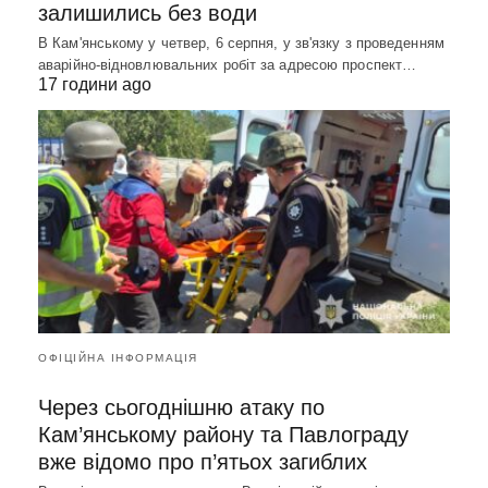
залишились без води
В Кам'янському у четвер, 6 серпня, у зв'язку з проведенням
аварійно-відновлювальних робіт за адресою проспект…
17 години ago
ОФІЦІЙНА ІНФОРМАЦІЯ
Через сьогоднішню атаку по
Кам’янському району та Павлограду
вже відомо про п’ятьох загиблих