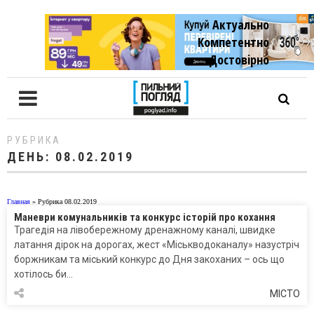
Актуально
Компетентно
Достовiрно
РУБРИКА
ДЕНЬ:
08.02.2019
Главная
»
Рубрика 08.02.2019
Маневри комунальників та конкурс історій про кохання
Трагедія на лівобережному дренажному каналі, швидке
латання дірок на дорогах, жест «Міськводоканалу» назустріч
боржникам та міський конкурс до Дня закоханих – ось що
хотілось би…
МІСТО