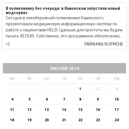
В поликлинику без очереди: в Каменском запустили новый
медсервис
Сегодня в левобережной поликлинике Каменского
презентовали медицинскую информационную систему по
работе с пациентами HELSI (дальше для простоты мы будем
писать ХЕЛСИ). Собственно, это программное обеспечение,…
ЛАЙФХАК/КОРИСНЕ
ЛЮТИЙ 2019
Пн
Вт
Ср
Чт
Пт
Сб
Нд
1
2
3
4
5
6
7
8
9
10
11
12
13
14
15
16
17
18
19
20
21
22
23
24