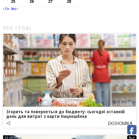
25
26
27
28
« Січ
Бер »
ПРО ГРОШІ
31.07.2026
Згорить та повернеться до бюджету: сьогодні останній
день для витрат з карти Нацкешбека
ЕКОНОМІКА
27.07.2026