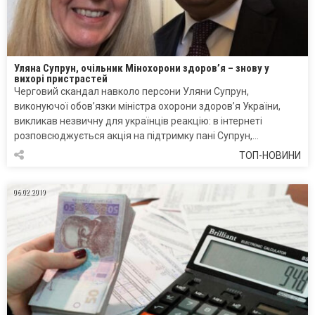
Уляна Супрун, очільник Мінохорони здоров’я – знову у
вихорі пристрастей
Черговий скандал навколо персони Уляни Супрун,
виконуючої обов’язки міністра охорони здоров’я України,
викликав незвичну для українців реакцію: в інтернеті
розповсюджується акція на підтримку пані Супрун,…
ТОП-НОВИНИ
06.02.2019