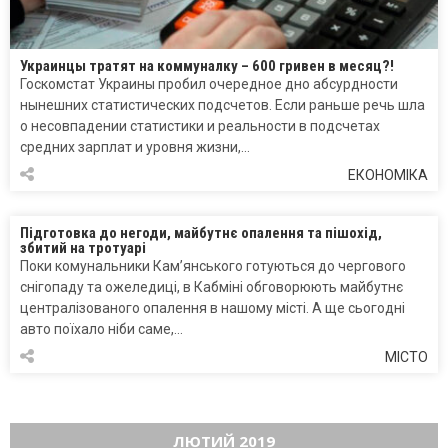
Украинцы тратят на коммуналку – 600 гривен в месяц?!
Госкомстат Украины пробил очередное дно абсурдности
нынешних статистических подсчетов. Если раньше речь шла
о несовпадении статистики и реальности в подсчетах
средних зарплат и уровня жизни,…
ЕКОНОМІКА
Підготовка до негоди, майбутнє опалення та пішохід,
збитий на тротуарі
Поки комунальники Кам’янського готуються до чергового
снігопаду та ожеледиці, в Кабміні обговорюють майбутнє
централізованого опалення в нашому місті. А ще сьогодні
авто поїхало ніби саме,…
МІСТО
ЛЮТИЙ 2019