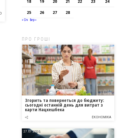
18
19
20
21
22
23
24
25
26
27
28
О
« Січ
Бер »
ПРО ГРОШІ
31.07.2026
Згорить та повернеться до бюджету:
сьогодні останній день для витрат з
карти Нацкешбека
ЕКОНОМІКА
27.07.2026