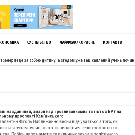
КОНОМІКА
СУСПІЛЬСТВО
ЛАЙФХАК/КОРИСНЕ
КОНТАКТИ
тренер веде за собою дитину, а згодом уже зацікавлений учень почина
ні майданчики, хмари над «розливайками» та гість з ВРУ на
льному проспекті Кам’янського
Валентин Фіголь Наближення весни відчувається з того, як
ються рухом вулиці міста: починається сезон ремонтів та
цтва. Побільшало наметів та вуличних заходів політичного