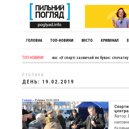
ГОЛОВНА
ТОП-НОВИНИ
МІСТО
КРИМІНАЛ
Е
 week ago
-
Лариса Коновалова: «У спорті зазвичай як буває: спочатку 
ТОП-НОВИНИ
РУБРИКА
ДЕНЬ:
19.02.2019
Главная
»
Рубрика 19.02.2019
19.02.2019
Спортив
центра
Автор: 
наповню
будівни