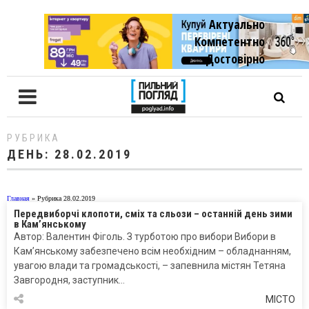
Актуально
Компетентно
Достовiрно
РУБРИКА
ДЕНЬ:
28.02.2019
Главная
»
Рубрика 28.02.2019
Передвиборчі клопоти, сміх та сльози – останній день зими
в Кам’янському
Автор: Валентин Фіголь. З турботою про вибори Вибори в
Кам’янському забезпечено всім необхідним – обладнанням,
увагою влади та громадськості, – запевнила містян Тетяна
Завгородня, заступник…
МІСТО