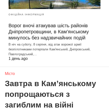
ОФІЦІЙНА ІНФОРМАЦІЯ
Ворог вночі атакував шість районів
Дніпропетровщини, в Кам’янському
минулось без надзвичайних подій
В ніч на суботу, 8 серпня, від атак ворожої армії
безпілотниками потерпали Кам'янський, Дніпровський,
Павлоградський,…
1 день ago