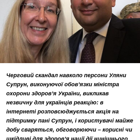
Черговий скандал навколо персони Уляни
Супрун, виконуючої обов’язки міністра
охорони здоров’я України, викликав
незвичну для українців реакцію: в
інтернеті розповсюджується акція на
підтримку пані Супрун, і користувачі майже
добу сваряться, обговорюючи – корисні чи
шкідливі для здоров’я нації дії нинішнього