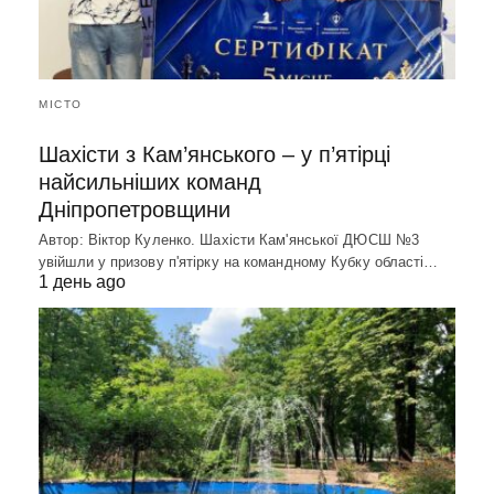
МІСТО
Шахісти з Кам’янського – у п’ятірці
найсильніших команд
Дніпропетровщини
Автор: Віктор Куленко. Шахісти Кам'янської ДЮСШ №3
увійшли у призову п'ятірку на командному Кубку області…
1 день ago