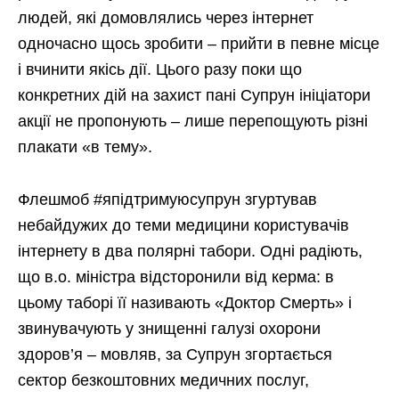
людей, які домовлялись через інтернет
одночасно щось зробити – прийти в певне місце
і вчинити якісь дії. Цього разу поки що
конкретних дій на захист пані Супрун ініціатори
акції не пропонують – лише перепощують різні
плакати «в тему».
Флешмоб #япідтримуюсупрун згуртував
небайдужих до теми медицини користувачів
інтернету в два полярні табори. Одні радіють,
що в.о. міністра відсторонили від керма: в
цьому таборі її називають «Доктор Смерть» і
звинувачують у знищенні галузі охорони
здоров’я – мовляв, за Супрун згортається
сектор безкоштовних медичних послуг,