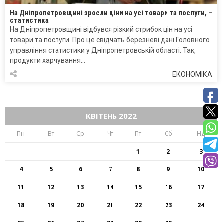
На Дніпропетровщині зросли ціни на усі товари та послуги, –
статистика
На Дніпропетровщині відбувся різкий стрибок цін на усі
товари та послуги. Про це свідчать березневі дані Головного
управління статистики у Дніпропетровській області. Так,
продукти харчування…
ЕКОНОМІКА
КВІТЕНЬ 2022
Пн
Вт
Ср
Чт
Пт
Сб
Нд
1
2
3
4
5
6
7
8
9
10
11
12
13
14
15
16
17
18
19
20
21
22
23
24