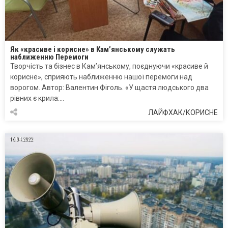
Як «красиве і корисне» в Кам’янському служать
наближенню Перемоги
Творчість та бізнес в Кам’янському, поєднуючи «красиве й
корисне», сприяють наближенню нашої перемоги над
ворогом. Автор: Валентин Фіголь. «У щастя людського два
рівних є крила:…
ЛАЙФХАК/КОРИСНЕ
16.04.2022