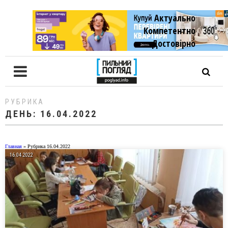
Актуально
Компетентно
Достовiрно
РУБРИКА
ДЕНЬ:
16.04.2022
Главная
»
Рубрика 16.04.2022
16.04.2022