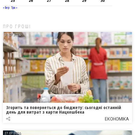
25
26
27
28
29
30
« Бер
Тра »
ПРО ГРОШІ
31.07.2026
Згорить та повернеться до бюджету: сьогодні останній
день для витрат з карти Нацкешбека
ЕКОНОМІКА
27.07.2026