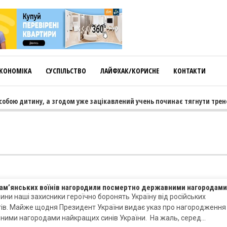
КОНОМІКА
СУСПІЛЬСТВО
ЛАЙФХАК/КОРИСНЕ
КОНТАКТИ
обою дитину, а згодом уже зацікавлений учень починає тягнути тренер
кам’янських воїнів нагородили посмертно державними нагородами
ни наші захисники героїчно боронять Україну від російських
тів. Майже щодня Президент України видає указ про нагородження
ними нагородами найкращих синів України. На жаль, серед…