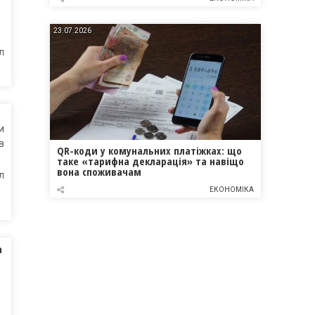
23.07.2026
Л
и
в
QR-коди у комунальних платіжках: що
таке «тарифна декларація» та навіщо
вона споживачам
Л
ЕКОНОМІКА
а