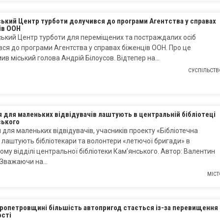
ський Центр турботи долучився до програми Агентства у справах
ів ООН
ький Центр турботи для переміщених та постраждалих осіб
ся до програми Агентства у справах біженців ООН. Про це
ив міський голова Андрій Білоусов. Відтепер на…
СУСПІЛЬСТВ
 для маленьких відвідувачів лаштують в центральній бібліотеці
ського
 для маленьких відвідувачів, учасників проекту «Бібліотечна
, лаштують бібліотекари та волонтери «летючої бригади» в
му відділі центральної бібліотеки Кам’янського. Автор: Валентин
. Зважаючи на…
МІСТ
пропетровщині більшість автопригод стається із-за перевищення
сті