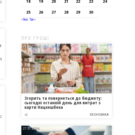
18
19
20
21
22
23
24
О
25
26
27
28
29
30
« Бер
Тра »
ПРО ГРОШІ
в
31.07.2026
Л
Згорить та повернеться до бюджету:
сьогодні останній день для витрат з
карти Нацкешбека
ЕКОНОМІКА
О
27.07.2026