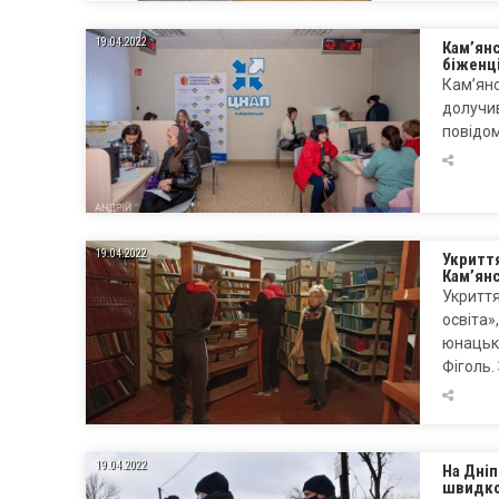
19.04.2022
Кам’ян
біженц
Кам’янс
долучив
повідом
19.04.2022
Укриття
Кам’ян
Укриття
освіта»
юнацько
Фіголь
19.04.2022
На Дні
швидко