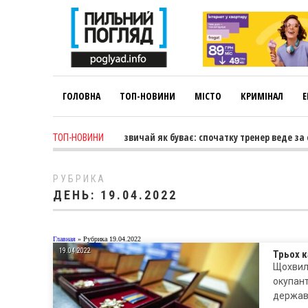
ГОЛОВНА
ТОП-НОВИНИ
МІСТО
КРИМІНАЛ
Е
 Коновалова: «У спорті зазвичай як буває: спочатку тренер веде за с
ТОП-НОВИНИ
РУБРИКА
ДЕНЬ:
19.04.2022
Главная
»
Рубрика 19.04.2022
19.04.2022
Трьох 
Щохвили
окупан
держав