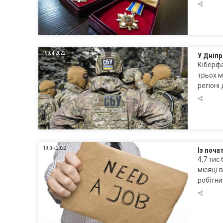
19.04.2022
У Дніпр
Кіберфа
трьох м
регіоні
19.04.2022
Із поча
4,7 тис
місяці 
робітни