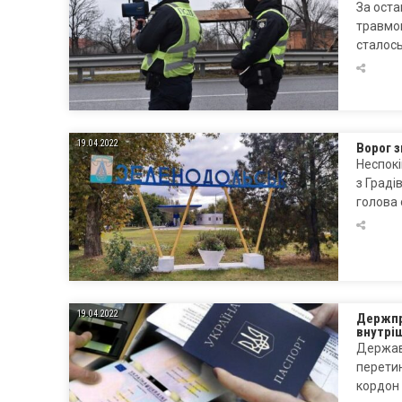
За оста
травмов
сталос
19.04.2022
Ворог 
Неспокі
з Граді
голова 
19.04.2022
Держпр
внутрі
Держав
перетин
кордон 