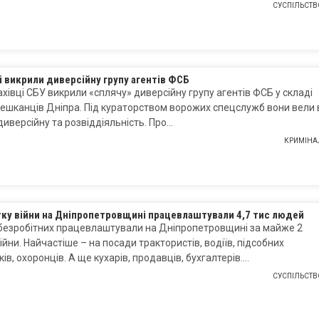
СУСПІЛЬСТВ
і викрили диверсійну групу агентів ФСБ
хівці СБУ викрили «сплячу» диверсійну групу агентів ФСБ у складі
ешканців Дніпра. Під кураторством ворожих спецслужб вони вели 
 диверсійну та розвіддіяльність. Про…
КРИМІНА
тку війни на Дніпропетровщині працевлаштували 4,7 тис людей
 безробітних працевлаштували на Дніпропетровщині за майже 2
війни. Найчастіше – на посади трактористів, водіїв, підсобних
ків, охоронців. А ще кухарів, продавців, бухгалтерів….
СУСПІЛЬСТВ