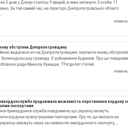
нні 5 днів у Дніпрі сталось 9 аварій, в яких загинуло 3 особи, 11
ано. За той самий час, на території Дніпропетровської області
ь…
КРИМІНА
знову обстріляв Дніпропетровщину
йною видалася ніч на Дніпропетровщині: окупанти знову обстрілял
в Зеленодольську громаду. Є руйнування будинків. Про це повідоми
обласної ради Микола Лукашук. “П‘ятдесят п‘ятий…
КРИМІНА
икордонслужба продовжила можливість перетинання кордону з
шніми паспортами
на прикордонна служба повідомила, що українці можуть
ати кордони за внутрішніми паспортами. Про те, що виїхати за
українці зможуть лише за наявністю закордонного паспорту,…