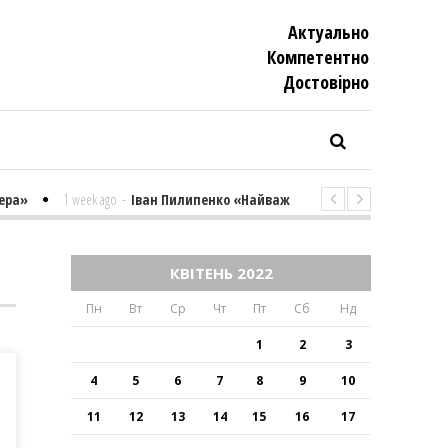
Актуально
Компетентно
Достовiрно
а»
1 week ago
-
Іван Пилипенко «Найважчими є суто психологічні м
КВІТЕНЬ 2022
Пн
Вт
Ср
Чт
Пт
Сб
Нд
1
2
3
4
5
6
7
8
9
10
11
12
13
14
15
16
17