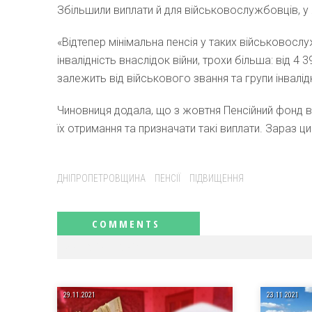
Збільшили виплати й для військовослужбовців, у я
«Відтепер мінімальна пенсія у таких військовослу
інвалідність внаслідок війни, трохи більша: від 4 
залежить від військового звання та групи інвалід
Чиновниця додала, що з жовтня Пенсійний фонд ви
їх отримання та призначати такі виплати. Зараз 
Tags:
ДНІПРОПЕТРОВЩИНА
ПЕНСІЇ
ПІДВИЩЕННЯ
RELATED NEWS
29.11.2021
23.11.2021