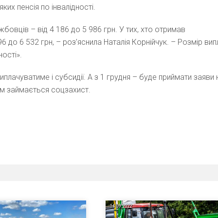
ких пенсія по інвалідності.
жбовців – від 4 186 до 5 986 грн. У тих, хто отримав
396 до 6 532 грн, – роз’яснила Наталія Корнійчук. – Розмір вип
ності».
плачуватиме і субсидії. А з 1 грудня – буде приймати заяви 
цим займається соцзахист.
14.09.2022