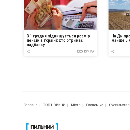
З 1 грудня підвищується розмір
На Дніпр
пенсій в Україні: хто отримає
майже 5 
надбавку
ЕКОНОМІКА
Головна
ТОП-НОВИНИ
Місто
Економіка
Суспільство