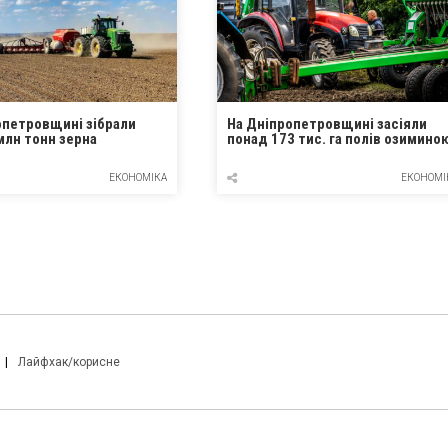
опетровщині зібрали
На Дніпропетровщині засіяли
млн тонн зерна
понад 173 тис. га полів озимино
ЕКОНОМІКА
ЕКОНОМІ
Лайфхак/корисне