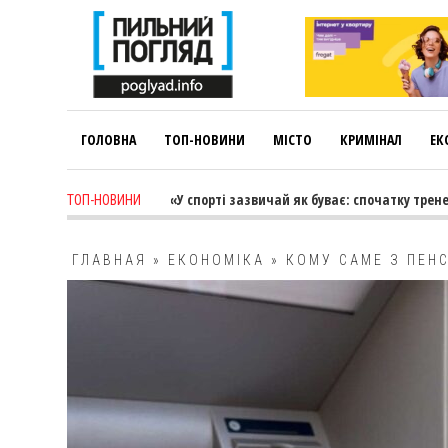
ГОЛОВНА
ТОП-НОВИНИ
МІСТО
КРИМІНАЛ
ЕК
o
-
Лариса Коновалова: «У спорті зазвичай як буває: спочатку тренер 
ТОП-НОВИНИ
ГЛАВНАЯ
»
ЕКОНОМІКА
»
КОМУ САМЕ З ПЕН