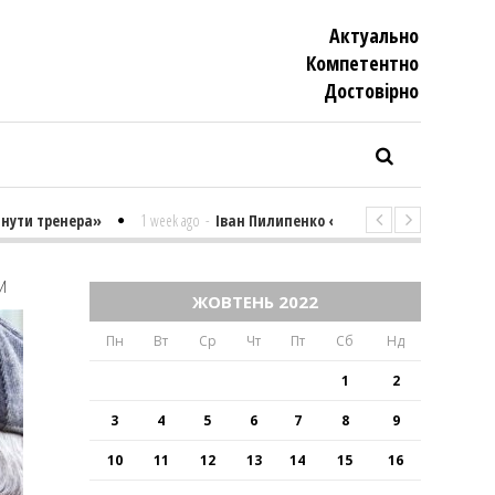
Актуально
Компетентно
Достовiрно
ти тренера»
1 week ago
-
Іван Пилипенко «Найважчими є суто психол
И
ЖОВТЕНЬ 2022
Пн
Вт
Ср
Чт
Пт
Сб
Нд
1
2
3
4
5
6
7
8
9
10
11
12
13
14
15
16