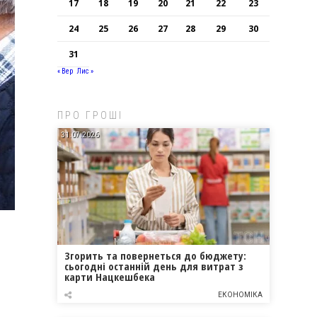
17
18
19
20
21
22
23
24
25
26
27
28
29
30
31
« Вер
Лис »
ПРО ГРОШІ
31.07.2026
Згорить та повернеться до бюджету:
сьогодні останній день для витрат з
карти Нацкешбека
ЕКОНОМІКА