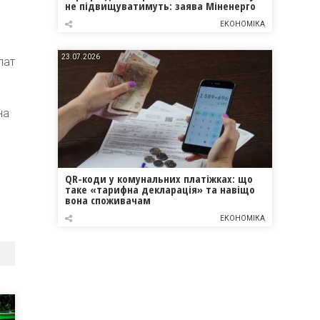
не підвищуватимуть: заява Міненерго
ЕКОНОМІКА
23.07.2026
лат
на
QR-коди у комунальних платіжках: що
таке «тарифна декларація» та навіщо
вона споживачам
ЕКОНОМІКА