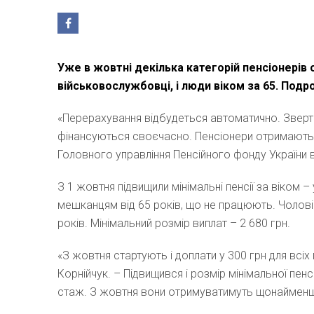
Уже в жовтні декілька категорій пенсіонерів 
військовослужбовці, і люди віком за 65. Подр
«Перерахування відбудеться автоматично. Звертат
фінансуються своєчасно. Пенсіонери отримають ї
Головного управління Пенсійного фонду України в
З 1 жовтня підвищили мінімальні пенсії за віком –
мешканцям від 65 років, що не працюють. Чолові
років. Мінімальний розмір виплат – 2 680 грн.
«З жовтня стартують і доплати у 300 грн для всіх
Корнійчук. – Підвищився і розмір мінімальної пенсі
стаж. З жовтня вони отримуватимуть щонайменше