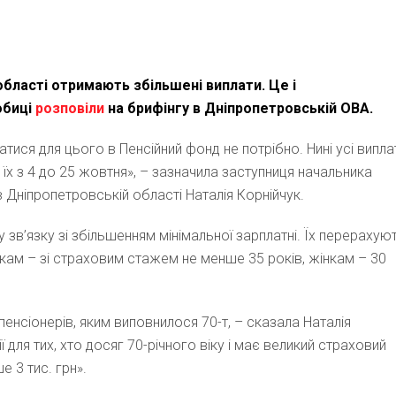
області отримають збільшені виплати. Це і
обиці
розповіли
на брифінгу в Дніпропетровській ОВА.
ися для цього в Пенсійний фонд не потрібно. Нині усі випла
х з 4 до 25 жовтня», – зазначила заступниця начальника
 Дніпропетровській області Наталія Корнійчук.
 у зв’язку зі збільшенням мінімальної зарплатні. Їх перерахую
кам – зі страховим стажем не менше 35 років, жінкам – 30
 пенсіонерів, яким виповнилося 70-т, – сказала Наталія
ї для тих, хто досяг 70-річного віку і має великий страховий
 3 тис. грн».