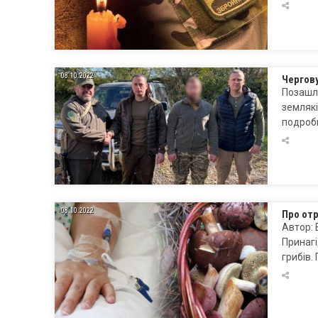
08.10.2022
Чергову
Позашля
землякі
подроби
08.10.2022
Про отр
Автор: 
Принагі
грибів.