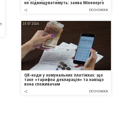
не підвищуватимуть: заява Міненерго
ЕКОНОМІКА
23.07.2026
Л
QR-коди у комунальних платіжках: що
таке «тарифна декларація» та навіщо
вона споживачам
ЕКОНОМІКА