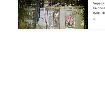
Червоно
Нікопол
Валенти