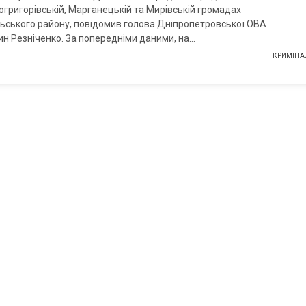
григорівській, Марганецькій та Мирівській громадах
ьського району, повідомив голова Дніпропетровської ОВА
н Резніченко. За попередніми даними, на…
КРИМІНА