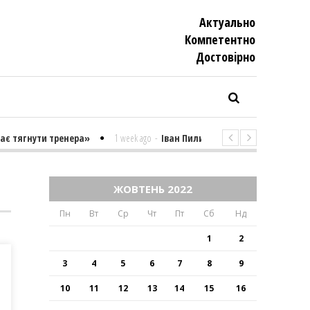
Актуально
Компетентно
Достовiрно
 тягнути тренера»
1 week ago
-
Іван Пилипенко «Найважчими є суто
ЖОВТЕНЬ 2022
Пн
Вт
Ср
Чт
Пт
Сб
Нд
1
2
3
4
5
6
7
8
9
10
11
12
13
14
15
16