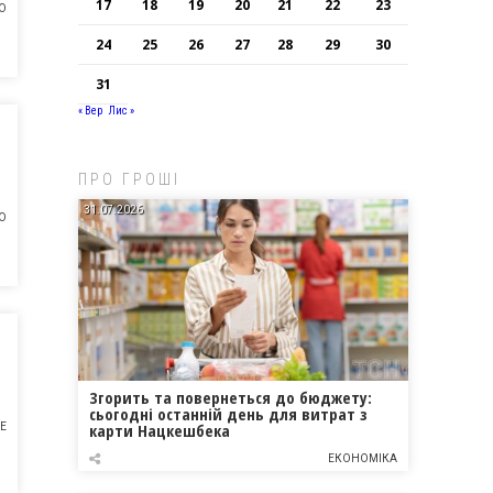
17
18
19
20
21
22
23
О
24
25
26
27
28
29
30
31
« Вер
Лис »
ПРО ГРОШІ
31.07.2026
О
Згорить та повернеться до бюджету:
сьогодні останній день для витрат з
карти Нацкешбека
Е
ЕКОНОМІКА