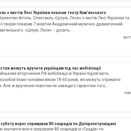
ль з листів Лесі Українки показав театр Кам’янського
Валентин Фіголь. Спектакль «Цілую, Леся» з листів Лесі Українки та
 її творів показав 7 жовтня Академічний музично-драматичний
ам’янського. «Цілую, Леся» – досить…
МІСТ
істки можуть вручати українцям під час мобілізації
ійськове вторгнення РФ мобілізації в Україні підлягають
возобов’язані чоловіки віком 18-60 років, які можуть отримати
и. Але ж вручення повістки не завжди є гарантією того,…
РІЗ
а суботу ворог спрямував 80 снарядів по Дніпропетровщині
кі окупанти вночі скерували 80 снарядів із «Градів» по