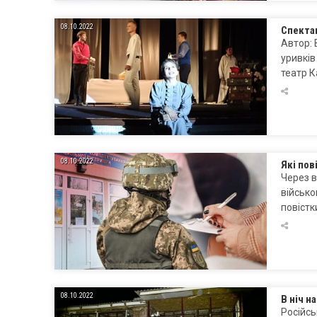
08.10.2022
Спектак
Автор: 
уривків
театр К
08.10.2022
Які пов
Через в
військо
повістк
08.10.2022
В ніч н
Російсь