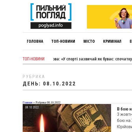
ГОЛОВНА
ТОП-НОВИНИ
МІСТО
КРИМІНАЛ
Е
 week ago
-
Лариса Коновалова: «У спорті зазвичай як буває: спочатку т
ТОП-НОВИНИ
РУБРИКА
ДЕНЬ:
08.10.2022
Главная
»
Рубрика 08.10.2022
08.10.2022
В бою 
3 жовтн
бою на
Юрійови