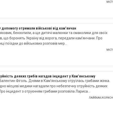
МІСТ
 допомогу отримали військові від кам’янчан
ховик, бензопили, а ще дитячі малюнки та смаколики для своїх
в, що боронять Україну від ворога, передали кам’янчани. Про
ці поїздки до військових розповів мер…
МІСТ
уйність деяких грибів нагадав інцидент у Кам’янському
Валентин Фіголь. Днями в Кам’янському отруїлась грибами жінка.
дно місцеві медики нагадали про небезпечну отруйність деяких
 Про інцидент з отруєнням грибами розповіла Лариса…
ЛАЙФХАК/КОРИСН