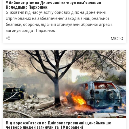
У бойових діях на Донеччині загинув кам’янчанин
Володимир Пархонюк
5 жовтня під час участі у бойових діях на Донеччині,
спрямованих на забезпечення заходів з національної
безпеки, оборони, відсічі й стримуванні збройної агресії,
загинув солдат Пархонюк…
МІСТО
10.10.2022
Від ворожої атаки по Дніпропетровщині щонайменше
четверо людей загинули та 19 поранені