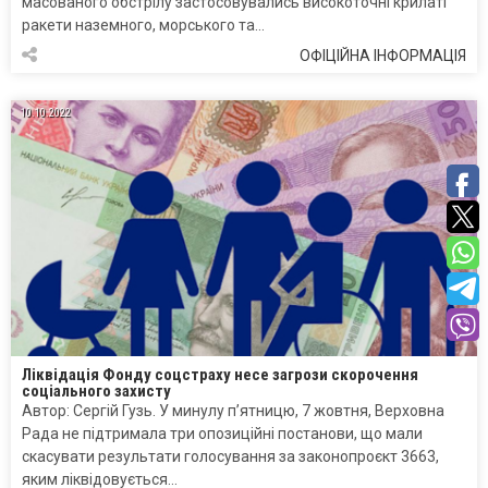
масованого обстрілу застосовувались високоточні крилаті
ракети наземного, морського та…
ОФІЦІЙНА ІНФОРМАЦІЯ
10.10.2022
Ліквідація Фонду соцстраху несе загрози скорочення
соціального захисту
Автор: Сергій Гузь. У минулу п’ятницю, 7 жовтня, Верховна
Рада не підтримала три опозиційні постанови, що мали
скасувати результати голосування за законопроєкт 3663,
яким ліквідовується…