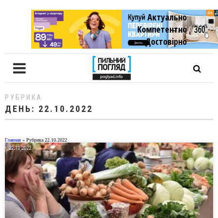
Актуально
Компетентно
Достовiрно
РУБРИКА
ДЕНЬ:
22.10.2022
Главная
»
Рубрика 22.10.2022
22.10.2022