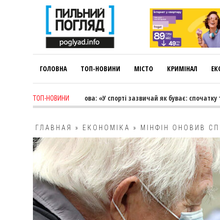
ГОЛОВНА
ТОП-НОВИНИ
МІСТО
КРИМІНАЛ
ЕК
k ago
-
Лариса Коновалова: «У спорті зазвичай як буває: спочатку трен
ТОП-НОВИНИ
ГЛАВНАЯ
»
ЕКОНОМІКА
»
МІНФІН ОНОВИВ СП
ПЕНСІЇ