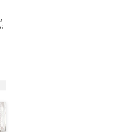
.
м
іб