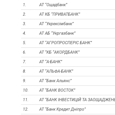
1.
АТ “Ощадбанк”
2.
АТ КБ “ПРИВАТБАНК”
3.
АТ “Укрексімбанк”
4.
АТ АБ “Укргазбанк”
5.
АТ “АГРОПРОСПЕРІС БАНК”
6.
АТ “КБ “АКОРДБАНК”
7.
АТ “А-БАНК”
8.
АТ “АЛЬФА-БАНК”
9.
АТ “Банк Альянс”
10.
АТ “БАНК ВОСТОК”
11.
АТ “БАНК ІНВЕСТИЦІЙ ТА ЗАОЩАДЖЕН
12.
АТ “Банк Кредит Дніпро”