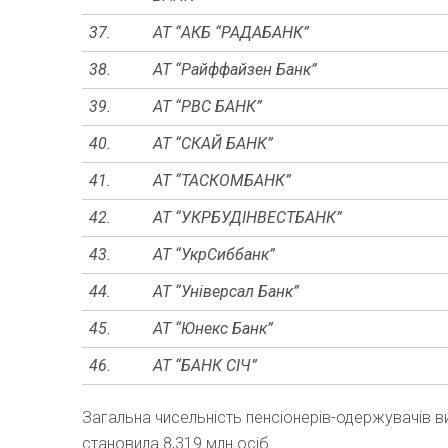
37.
АТ “АКБ “РАДАБАНК”
38.
АТ “Райффайзен Банк”
39.
АТ “РВС БАНК”
40.
АТ “СКАЙ БАНК”
41.
АТ “ТАСКОМБАНК”
42.
АТ “УКРБУДІНВЕСТБАНК”
43.
АТ “УкрСиббанк”
44.
АТ “Універсал Банк”
45.
АТ “Юнекс Банк”
46.
АТ “БАНК СІЧ”
Загальна чисельність пенсіонерів-одержувачів ви
становила 8,319 млн осіб.