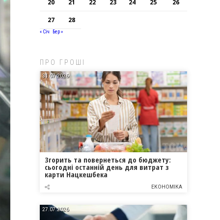
20
21
22
23
24
25
26
27
28
« Січ
Бер »
ПРО ГРОШІ
31.07.2026
Згорить та повернеться до бюджету:
сьогодні останній день для витрат з
карти Нацкешбека
ЕКОНОМІКА
27.07.2026