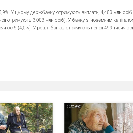
,9%. У цьому держбанку отримують виплати, 4,483 млн осіб
сії отримують 3,003 млн осіб). У банку з іноземним капітало
ч осіб (4,0%). У решті банків отримують пенсії 499 тисяч ос
05.12.2022