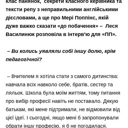
клас панянок, секрети класного керівника та
тексти репу з неправильними англійськими
дієсловами, а ще про Мері Поппінс, якій
дуже важко сказати «до побачення» – Леся
Василинюк розповіла в інтерв’ю для «ПП».
– Ви колись уявляли собі іншу долю, крім
педагогічної?
– Вчителем я хотіла стати з самого дитинства:
навчала всіх навколо себе, братів, сестер та
ляльок. Школа була моїм життям, тому питання
про вибір професії навіть не поставало. Дякую
батькам, які мене підтримали, не відмовили від
цієї ідеї. І сьогодні, якщо мені б запропонували
обрати іншу професію, я б не погодилася.