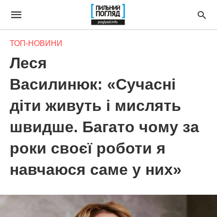
ТОП-НОВИНИ
Леся
Василинюк: «Сучасні
діти живуть і мислять
швидше. Багато чому за
роки своєї роботи я
навчаюся саме у них»