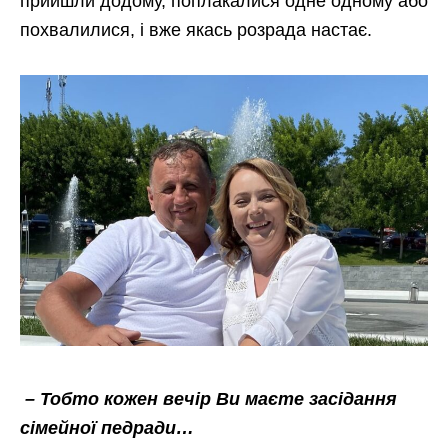
прийшли додому, поплакалися одне одному або
похвалилися, і вже якась розрада настає.
– Тобто кожен вечір Ви маєте засідання
сімейної педради…