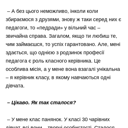
– А без цього неможливо, інколи коли
збираємося з друзями, знову ж таки серед них є
педагоги, то «педради» у вільний час –
звичайна справа. Загалом, якщо ти любиш те,
чим займаєшся, то успіх гарантовано. Але, мені
здається, що однією з родзинок професії
педагога є роль класного керівника.
Це
особлива місія, а у мене вона взагалі унікальна
– я керівник класу, в якому навчаються одні
дівчата.
– Цікаво. Як так сталося?
– У мене клас панянок. У класі 30 чарівних
дівчат, всі вони – творчі особистості. Сталося