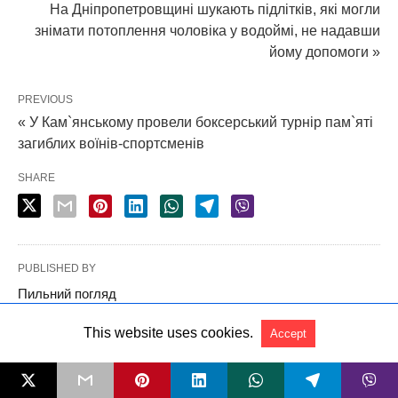
На Дніпропетровщині шукають підлітків, які могли
знімати потоплення чоловіка у водоймі, не надавши
йому допомоги »
PREVIOUS
« У Кам`янському провели боксерський турнір пам`яті
загиблих воїнів-спортсменів
SHARE
PUBLISHED BY
Пильний погляд
This website uses cookies.
Accept
TAGS:
інтерв'ю
Леся Василинюк
Проєкт "Обличчя освіти"