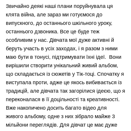
Звичайно деякі наші плани поруйнувала ця
клята війна, але зараз ми готуємося до
випускного, до останнього шкільного уроку,
останнього дзвоника. Все це буде теж
особливим у нас. Дівчата мої дуже активні й
беруть участь в усіх заходах, і я разом з ними
маю бути в тонусі, підтримувати їхні ідеї. Вони
вирішили створити унікальний живий альбом,
що складається із сюжетів у Тік-тоці. Спочатку я
виступала проти, адже це якось вибивається із
традицій, але дівчата так загорілися ідеєю, що я
переконалася в її доцільності та креативності.
Вже накопичено досить багато відео для
живого альбому, одне з них зібрало майже 3
мільйони переглядів. Для дівчат це має дуже