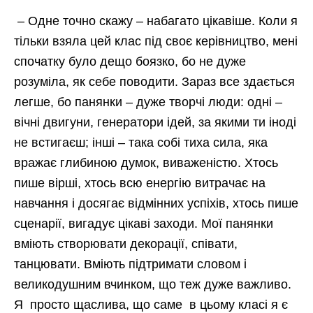
– Одне точно скажу – набагато цікавіше. Коли я
тільки взяла цей клас під своє керівництво, мені
спочатку було дещо боязко, бо не дуже
розуміла, як себе поводити. Зараз все здається
легше, бо панянки – дуже творчі люди: одні –
вічні двигуни, генератори ідей, за якими ти іноді
не встигаєш; інші – така собі тиха сила, яка
вражає глибиною думок, виваженістю. Хтось
пише вірші, хтось всю енергію витрачає на
навчання і досягає відмінних успіхів, хтось пише
сценарії, вигадує цікаві заходи. Мої панянки
вміють створювати декорації, співати,
танцювати. Вміють підтримати словом і
великодушним вчинком, що теж дуже важливо.
Я просто щаслива, що саме в цьому класі я є