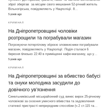
зброї зберігав за місцем свого мешкання 52-річний житель
Вільногірська, повідомляють у Нацполіції. 8…
5 років ago
КРИМІНАЛ
На Дніпропетровщині чоловіки
розтрощили та пограбували магазин
Погрожуючи потерпілому зброєю зловмисники пограбували
магазин, повідомляють у Нацполіції. Подія сталася 6
березня близько 22:40 в приміщенні кафе-магазину, що у…
5 років ago
КРИМІНАЛ
На Дніпропетровщині за вбивство бабусі
та онуки молодика засудили до
довічного ув’язнення
Синельниківський міськрайонний суд винес вирок 25-річному
чоловікові за скоєння умисного вбивства та задоволення
статевої пристрасті неприродним способом (ч.2 ст.115 та…