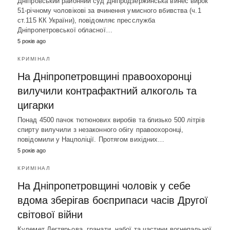
Дніпровський районний суд Дніпродзержинська винес вирок
51-річному чоловікові за вчинення умисного вбивства (ч.1
ст.115 КК України), повідомляє пресслужба
Дніпропетровської обласної…
5 років ago
КРИМІНАЛ
На Дніпропетровщині правоохоронці
вилучили контрафактний алкоголь та
цигарки
Понад 4500 пачок тютюнових виробів та близько 500 літрів
спирту вилучили з незаконного обігу правоохоронці,
повідомили у Нацполіції. Протягом вихідних…
5 років ago
КРИМІНАЛ
На Дніпропетровщині чоловік у себе
вдома зберігав боєприпаси часів Другої
світової війни
Кулемет Дегтярьова, гранати, набої та частини вогнепальної