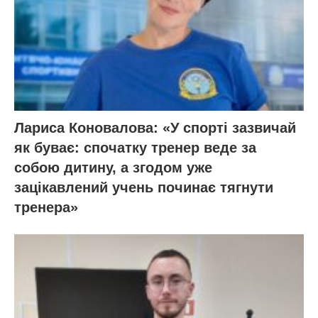
Лариса Коновалова: «У спорті зазвичай
як буває: спочатку тренер веде за
собою дитину, а згодом уже
зацікавлений учень починає тягнути
тренера»