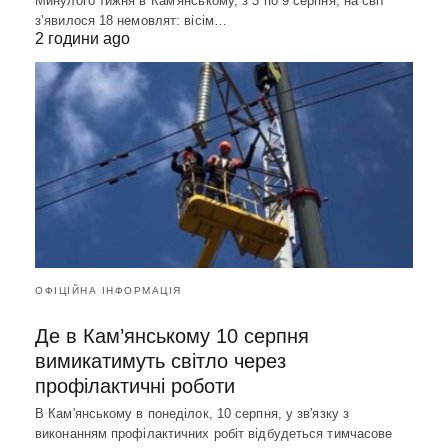
Минулого тижня в Кам'янському, з 3 по 9 серпня, на світ
зʼявилося 18 немовлят: вісім…
2 години ago
ОФІЦІЙНА ІНФОРМАЦІЯ
Де в Кам’янському 10 серпня
вимикатимуть світло через
профілактичні роботи
В Кам'янському в понеділок, 10 серпня, у зв'язку з
виконанням профілактичних робіт відбудеться тимчасове