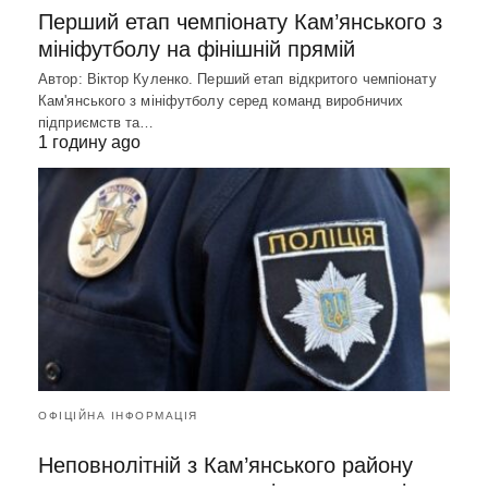
Перший етап чемпіонату Кам’янського з
мініфутболу на фінішній прямій
Автор: Віктор Куленко. Перший етап відкритого чемпіонату
Кам'янського з мініфутболу серед команд виробничих
підприємств та…
1 годину ago
ОФІЦІЙНА ІНФОРМАЦІЯ
Неповнолітній з Кам’янського району