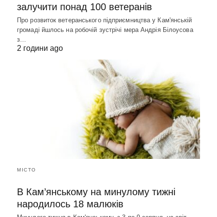
залучити понад 100 ветеранів
Про розвиток ветеранського підприємництва у Кам'янській
громаді йшлось на робочій зустрічі мера Андрія Білоусова
з…
2 години ago
МІСТО
В Кам’янському на минулому тижні
народилось 18 малюків