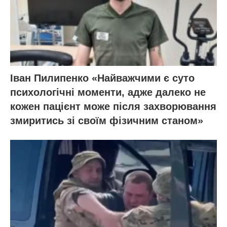
Іван Пилипенко «Найважчими є суто
психологічні моменти, адже далеко не
кожен пацієнт може після захворювання
змиритись зі своїм фізичним станом»