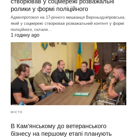
створював у соцмережі розважальні
ролики у формі поліційного
Адмінпротокол на 17-річного мешканця Верхньодніпровська,
який у соцмережі створював розважальний контент у формі
поліційного, склали…
1 годину ago
МІСТО
В Кам’янському до ветеранського
бізнесу на першому етапі планують