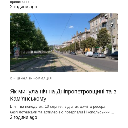
припинення…
2 години ago
ОФІЦІЙНА ІНФОРМАЦІЯ
Як минула ніч на Дніпропетровщині та в
Кам’янському
В ніч на понеділок, 10 серпня, від атак армії агресора
безпілотниками та артилерією потерпали Нікопольський,…
2 години ago