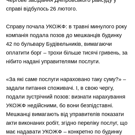
Чергове засідання Дніпровського райсуду у
справі відбулось 26 лютого.
Справу почала УКОЖФ: в травні минулого року
компанія подала позов до мешканців будинку
42 по бульвару Будівельників, вимагаючи
оплатити борг – трохи більше тисячі гривень, за
нібито надані управителями послуги.
«За які саме послуги нараховано таку суму?» –
задали питання споживачі. І, в свою чергу,
подали зустрічний позов: визнати нарахування
УКОЖФ недійсними, бо вони безпідставні.
Мешканці вимагають від управителів показати
акти виконаних робіт, згідно переліку послуг, що
має надавати УКОЖФ – конкретно по будинку