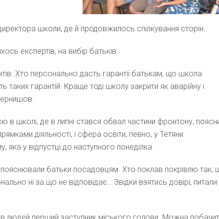
у директора школи, де й продовжилось спілкування сторін.
ось експертів, на вибір батьків.
нтів. Хто персонально дасть гарантії батькам, що школа
ь таких гарантій. Краще тоді школу закрити як аварійну і
Чернишов.
ю в школі, де в липні стався обвал частини фронтону, поясн
рямками діяльності, і сфера освіти, певно, у Тетяни
 яка у відпустці до наступного понеділка.
, пояснювали батьки посадовцям. Хто поклав покрівлю так, 
онально ні за що не відповідає… Звідки взятись довірі, питали
ав людей перший заступник міського голови. Можна побачит