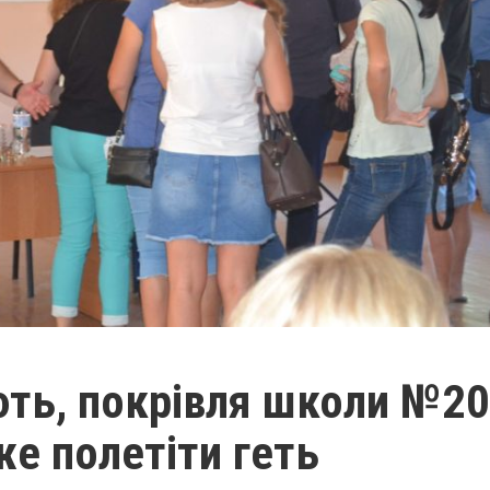
ють, покрівля школи №20
е полетіти геть