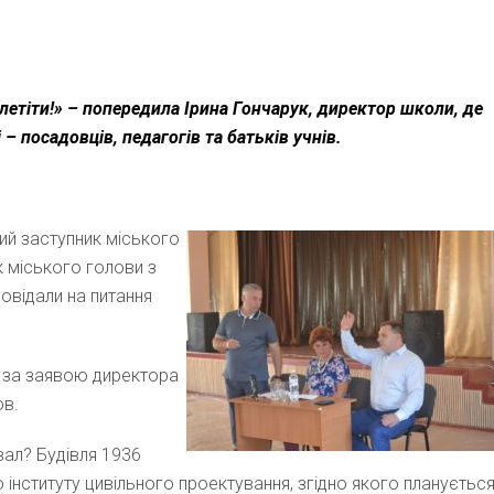
летіти!» – попередила Ірина Гончарук, директор школи, де
 – посадовців, педагогів та батьків учнів.
ий заступник міського
к міського голови з
повідали на питання
м за заявою директора
ов.
вал? Будівля 1936
інституту цивільного проектування, згідно якого плануєтьс