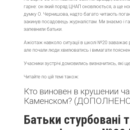
гарне: он який поряд ЦНАП оновлюється, а ще но
думку О. Чернишова, надто багато читають погані
закинув посадовець журналістам. Ми знаємо і га
запевнили батьки.
Ажіотаж навколо ситуації в школі №20 заважає 
але почали люди хвилюватись і вимагати пояснень 
Учасники зустрічі домовились визначитись, які ще 
Читайте по цій темі також:
Кто виновен в крушении ч
Каменском? (ДОПОЛНЕНО
Батьки стурбовані 