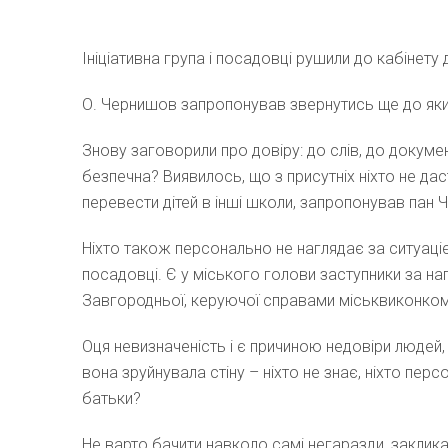
Ініціативна група і посадовці рушили до кабінет
О. Чернишов запропонував звернутись ще до яких
Знову заговорили про довіру: до слів, до докуме
безпечна? Виявилось, що з присутніх ніхто не даст
перевести дітей в інші школи, запропонував пан 
Ніхто також персонально не наглядає за ситуаціє
посадовці. Є у міського голови заступники за нап
Завгородньої, керуючої справами міськвиконкому,
Оця невизначеність і є причиною недовіри людей
вона зруйнувала стіну – ніхто не знає, ніхто перс
батьки?
Не варто бачити навколо самі негаразди, заклик