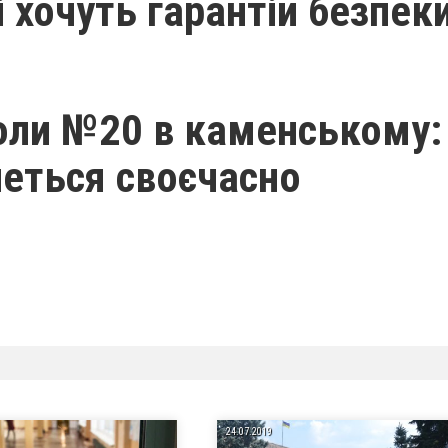
 хочуть гарантій безпек
оли №20 в каменському:
неться своєчасно
24.07.2019