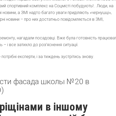
вий спортивний комплекс на Соцмісті побудують!.. Люди, на
 новини, а ЗМІ надто багато уваги приділяють «чернушці»,
рні новини – про них достатньо повідомляється в ЗМІ,
ремонту, нагадали посадовці. Вже була готовність працюват
– і все затихло до роз’яснення ситуації.
потрібні експерти, і за тиждень зустрітись знову.
асти фасада школы №20 в
)
тріщінами в іншому