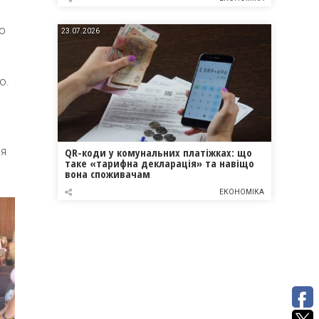
то
23.07.2026
о.
ля
QR-коди у комунальних платіжках: що
таке «тарифна декларація» та навіщо
вона споживачам
ЕКОНОМІКА