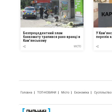
Безпрецедентний злам
У Кам’ян
банкомату трапився рано вранці в
перелік 
Кам’янському
МІСТО
Головна
ТОП-НОВИНИ
Місто
Економіка
Суспільство