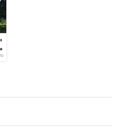
а
ом
ТО