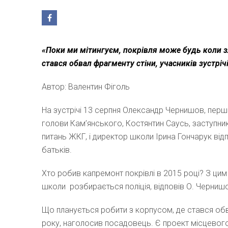
«Поки ми мітингуєм, покрівля може будь коли з
стався обвал фрагменту стіни, учасників зустрічі
Автор: Валентин Фіголь
На зустрічі 13 серпня Олександр Чернишов, перш
голови Кам’янського, Костянтин Саусь, заступни
питань ЖКГ, і директор школи Ірина Гончарук від
батьків.
Хто робив капремонт покрівлі в 2015 році? З ци
школи розбирається поліція, відповів О. Черниш
Що планується робити з корпусом, де стався об
року, наголосив посадовець. Є проект місцевого 