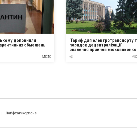
ському доповнили
Тариф для електротранспорту т
карантинних обмежень
порядок децентралізації
опалення прийняв міськвиконк
Кам’янського
МІСТО
МІС
Лайфхак/корисне