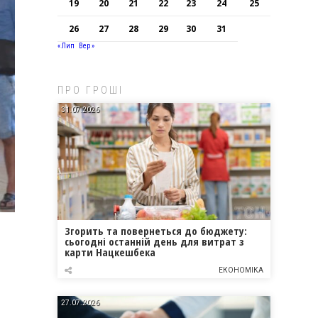
19
20
21
22
23
24
25
26
27
28
29
30
31
« Лип
Вер »
ПРО ГРОШІ
31.07.2026
Згорить та повернеться до бюджету:
сьогодні останній день для витрат з
карти Нацкешбека
ЕКОНОМІКА
27.07.2026