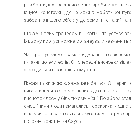
розібрати дах і вершечок стіни, зробити метале
існуючі конструкції, де це можна. Роботи коштув
забрати з іншого об’єкту, де ремонт не такий наг
Що з учбовим процесом в школі? Планується закі
В цьому корпусі можна організувати навчання в о
Чи гарантує міське самоврядування, що відремо
питання до експертів. Є попередні висновки від е
знаходиться в задовільному стані.
Покажіть висновок, зажадали батьки. О. Черни
вибрати десяток представників до ініціативної гру
висновок десь у біль тихому місці. Бо збори ста
емоційними, люди намагались перекричати одне
й невдячна справа отак спілкуватись – втрьох пр
пояснив Констянтин Саусь.