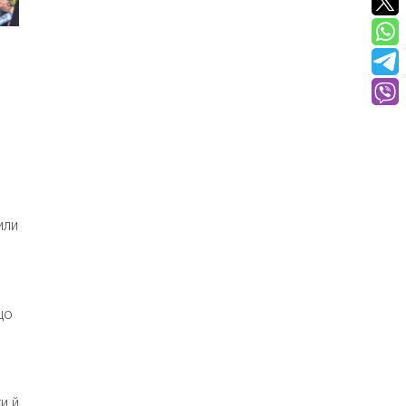
или
що
и й