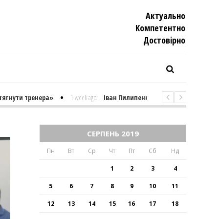
Актуально
Компетентно
Достовiрно
ути тренера»
1 week ago
-
Іван Пилипенко «Найважчими є суто психо
СЕРПЕНЬ 2019
Пн
Вт
Ср
Чт
Пт
Сб
Нд
1
2
3
4
5
6
7
8
9
10
11
12
13
14
15
16
17
18