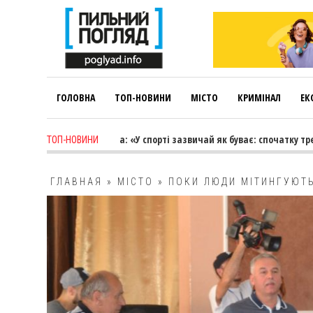
ГОЛОВНА
ТОП-НОВИНИ
МІСТО
КРИМІНАЛ
ЕК
go
-
Лариса Коновалова: «У спорті зазвичай як буває: спочатку тренер
ТОП-НОВИНИ
ГЛАВНАЯ
»
МІСТО
»
ПОКИ ЛЮДИ МІТИНГУЮТ
ПОЛЕТІТИ ГЕТЬ