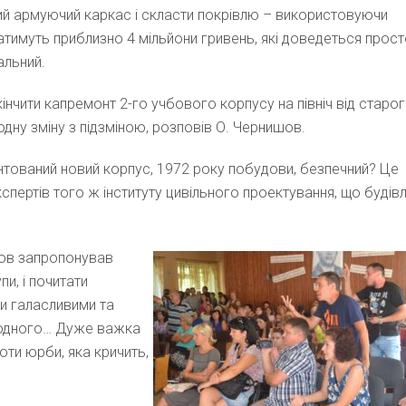
вий армуючий каркас і скласти покрівлю – використовуючи
атимуть приблизно 4 мільйони гривень, які доведеться прос
альний.
нчити капремонт 2-го учбового корпусу на північ від старог
дну зміну з підзміною, розповів О. Чернишов.
нтований новий корпус, 1972 року побудови, безпечний? Це
кспертів того ж інституту цивільного проектування, що будів
шов запропонував
пи, і почитати
ли галасливими та
 одного… Дуже важка
оти юрби, яка кричить,