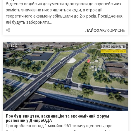
Відтепер водійські документи адаптували до європейських:
замість значків на них з’являться коди, а строк дії
теоретичного екзамену збільшили до 2-х років. Посвідчення,
які будуть забороняти…
ЛАЙФХАК/КОРИСНЕ
15.11.2021
Про будівництво, вакцинацію та економічний форум
розповіли у ДніпроОДА
Про зроблені понад 1 мільйон 961 тисячу щеплень, про